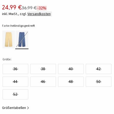
24,99 €
36,99 €
-32%
inkl. MwSt., zzgl.
Versandkosten
Farbe:
hellindigo gestreift
Größe:
36
38
40
42
44
46
48
50
52
Größentabellen