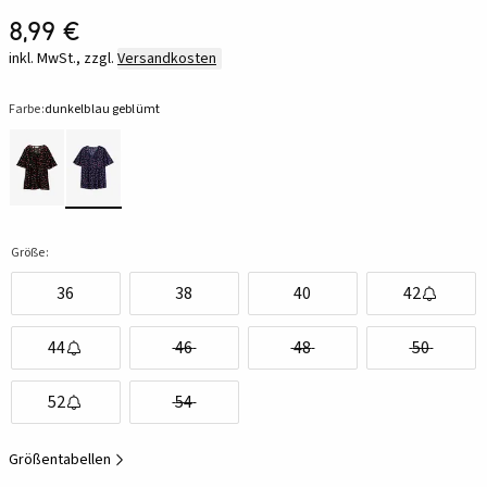
8,99 €
inkl. MwSt., zzgl.
Versandkosten
Farbe:
dunkelblau geblümt
Größe:
36
38
40
42
44
46
48
50
52
54
Größentabellen