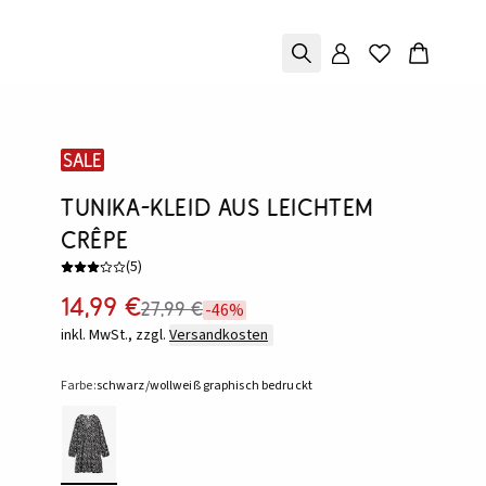
SALE
Tunika-Kleid aus leichtem
Crêpe
(
5
)
14,99 €
27,99 €
-46%
inkl. MwSt., zzgl.
Versandkosten
Farbe:
schwarz/wollweiß graphisch bedruckt