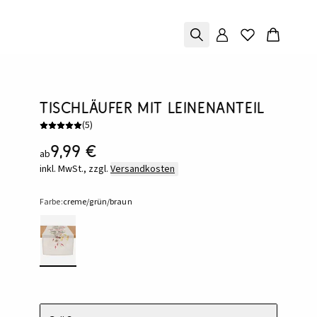
Tischläufer mit Leinenanteil
(
5
)
9,99 €
ab
inkl. MwSt., zzgl.
Versandkosten
Farbe:
creme/grün/braun