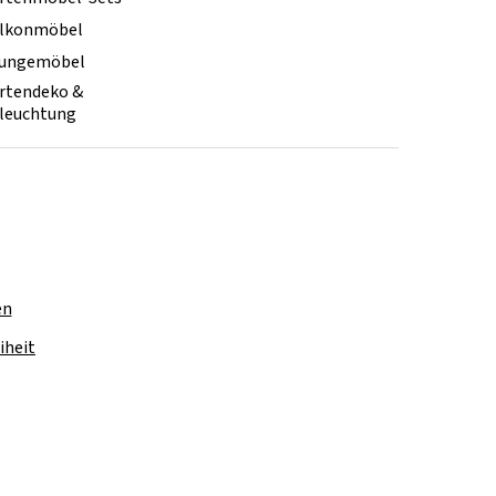
lkonmöbel
ungemöbel
rtendeko &
leuchtung
en
iheit