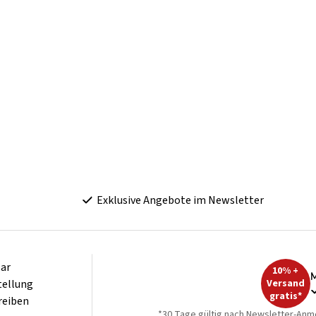
Exklusive Angebote im Newsletter
ar
10% +
M
tellung
Versand
gratis*
reiben
*30 Tage gültig nach Newsletter-Anm