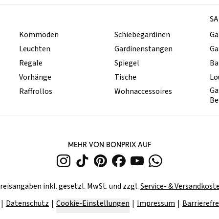
SA
Kommoden
Schiebegardinen
Ga
Leuchten
Gardinenstangen
Ga
Regale
Spiegel
Ba
Vorhänge
Tische
Lo
Ga
Raffrollos
Wohnaccessoires
Be
MEHR VON BONPRIX AUF
reisangaben inkl. gesetzl. MwSt. und zzgl.
Service- & Versandkost
Datenschutz
Cookie-Einstellungen
Impressum
Barrierefre