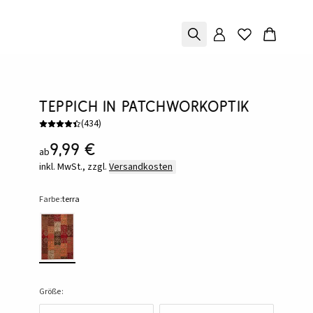
Teppich in Patchworkoptik
(
434
)
9,99 €
ab
inkl. MwSt., zzgl.
Versandkosten
Farbe:
terra
Größe: