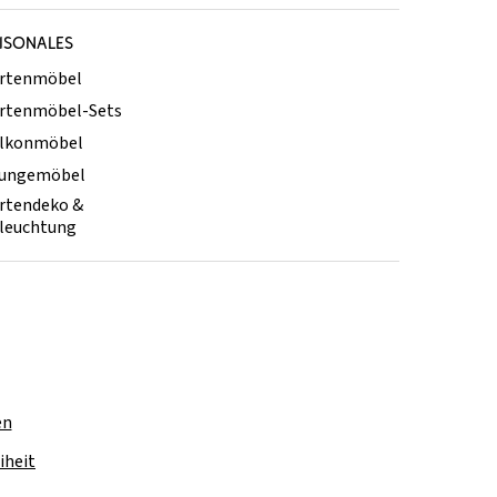
ISONALES
rtenmöbel
rtenmöbel-Sets
lkonmöbel
ungemöbel
rtendeko &
leuchtung
en
iheit