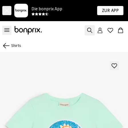
Die bonprix App
Zur App
Shirts