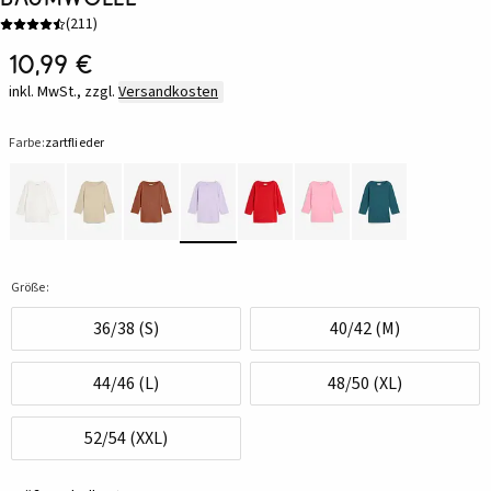
(
211
)
10,99 €
inkl. MwSt., zzgl.
Versandkosten
Farbe:
zartflieder
Größe:
36/38 (S)
40/42 (M)
44/46 (L)
48/50 (XL)
52/54 (XXL)