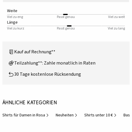
Weite
Viel zu eng
Passt genau
Viel zu weit
Länge
Viel zu kurz
Passt genau
Viel zu lang
Kauf auf Rechnung**
Teilzahlung**: Zahle monatlich in Raten
30 Tage kostenlose Rücksendung
Ähnliche Kategorien
Shirts für Damen in Rosa
Neuheiten
Shirts unter 10 €
Basi