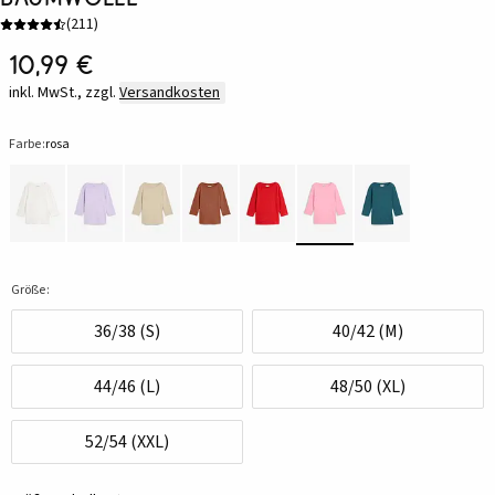
(
211
)
10,99 €
inkl. MwSt., zzgl.
Versandkosten
Farbe:
rosa
Größe:
36/38 (S)
40/42 (M)
44/46 (L)
48/50 (XL)
52/54 (XXL)