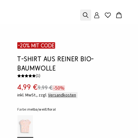
-20% mit Code
T-Shirt aus reiner Bio-
Baumwolle
(
1
)
4,99 €
9,99 €
-50%
inkl. MwSt., zzgl.
Versandkosten
Farbe:
melba/weiß floral