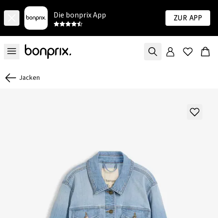
Die bonprix App
Zur App
Jacken