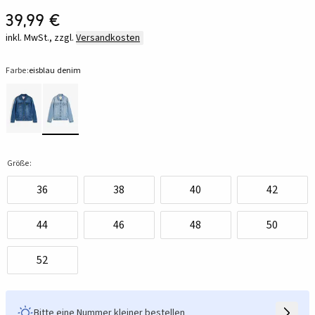
39,99 €
inkl. MwSt., zzgl.
Versandkosten
Farbe:
eisblau denim
Größe:
36
38
40
42
44
46
48
50
52
Bitte eine Nummer kleiner bestellen