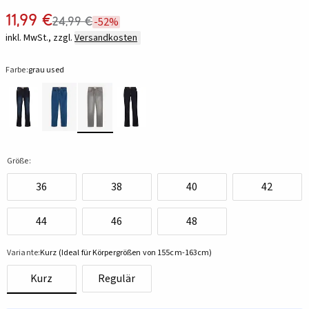
11,99 €
24,99 €
-52%
inkl. MwSt., zzgl.
Versandkosten
Farbe:
grau used
Größe:
36
38
40
42
44
46
48
Variante:
Kurz (Ideal für Körpergrößen von 155cm-163cm)
Kurz
Regulär