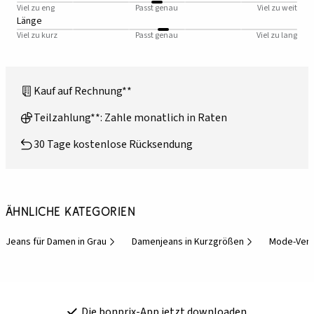
Viel zu eng
Passt genau
Viel zu weit
Länge
Viel zu kurz
Passt genau
Viel zu lang
Kauf auf Rechnung**
Teilzahlung**: Zahle monatlich in Raten
30 Tage kostenlose Rücksendung
Ähnliche Kategorien
Jeans für Damen in Grau
Damenjeans in Kurzgrößen
Mode-Ver
Die bonprix-App jetzt downloaden