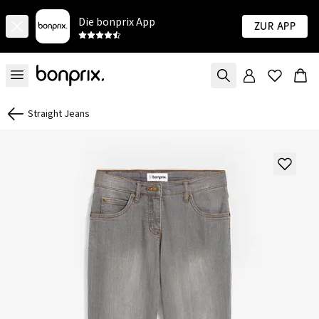
Die bonprix App
Zur App
Straight Jeans