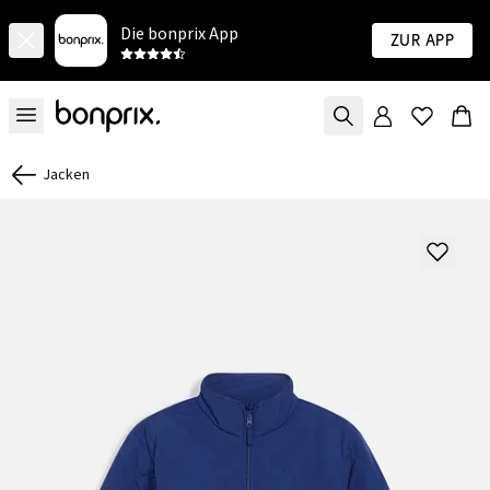
Die bonprix App
Zur App
Jacken