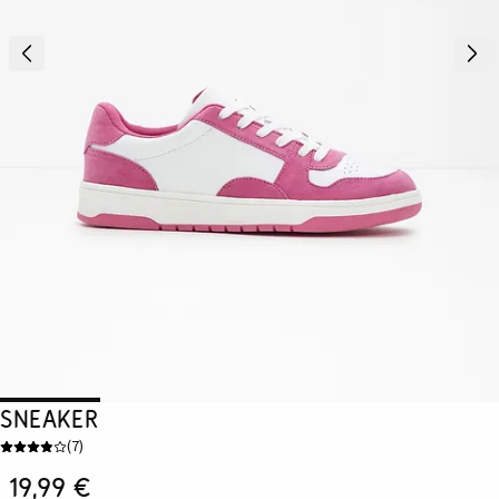
Sneaker
(
7
)
19,99 €