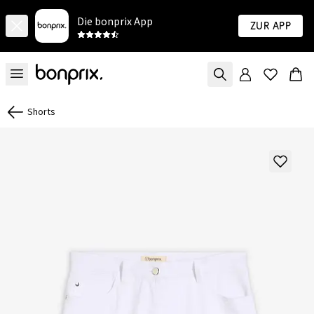
Die bonprix App
Zur App
Shorts