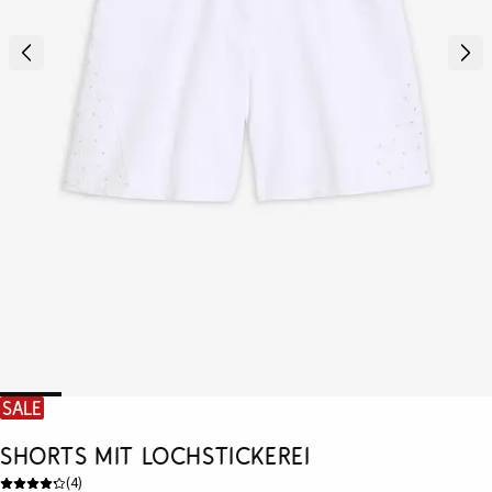
SALE
Shorts mit Lochstickerei
(
4
)