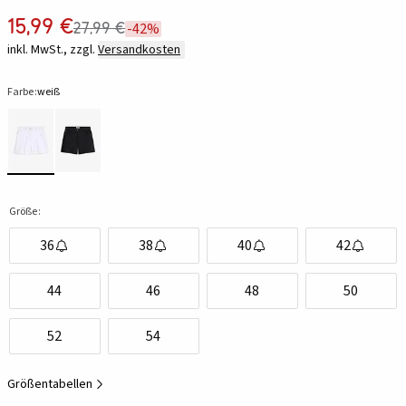
15,99 €
27,99 €
-42%
inkl. MwSt., zzgl.
Versandkosten
Farbe:
weiß
Größe:
36
38
40
42
44
46
48
50
52
54
Größentabellen