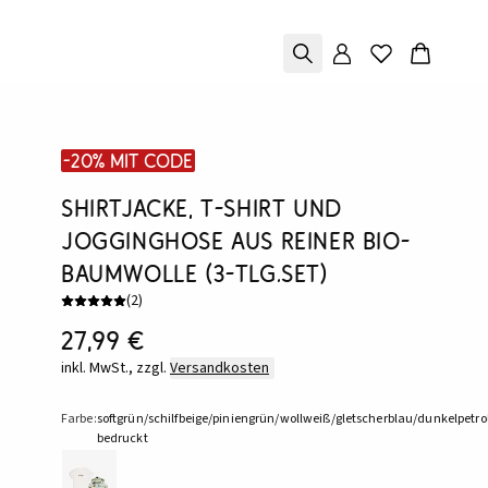
-20% mit Code
Shirtjacke, T-Shirt und
Jogginghose aus reiner Bio-
Baumwolle (3-tlg.Set)
(
2
)
27,99 €
inkl. MwSt., zzgl.
Versandkosten
Farbe:
softgrün/schilfbeige/piniengrün/wollweiß/gletscherblau/dunkelpetrol
bedruckt