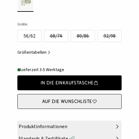
Größe:
56/62
68/74
80/86
92/98
Größentabellen
Lieferzeit 3-5 Werktage
In die Einkaufstasche
Auf die Wunschliste
Produktinformationen
Standards & Zertifikate