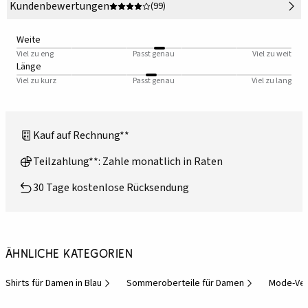
Kundenbewertungen
(99)
Weite
Viel zu eng
Passt genau
Viel zu weit
Länge
Viel zu kurz
Passt genau
Viel zu lang
Kauf auf Rechnung**
Teilzahlung**: Zahle monatlich in Raten
30 Tage kostenlose Rücksendung
Ähnliche Kategorien
Shirts für Damen in Blau
Sommeroberteile für Damen
Mode-Ve