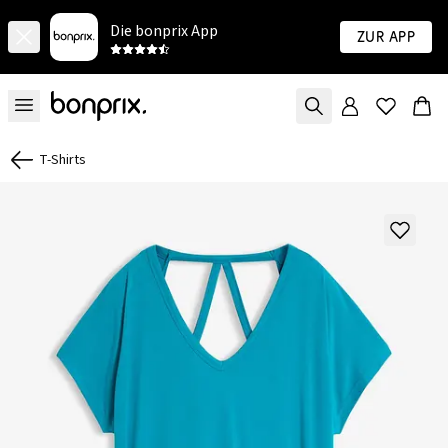
Die bonprix App
Zur App
T-Shirts