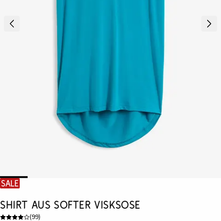
SALE
Shirt aus softer Visksose
(
99
)