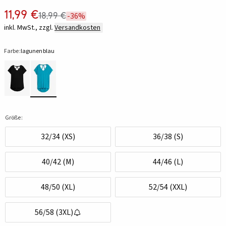
11,99 €
18,99 €
-36%
inkl. MwSt., zzgl.
Versandkosten
Farbe:
lagunenblau
Größe:
32/34 (XS)
36/38 (S)
40/42 (M)
44/46 (L)
48/50 (XL)
52/54 (XXL)
56/58 (3XL)