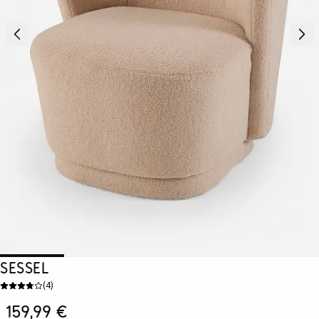
Sessel
(
4
)
159,99 €