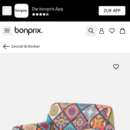
Die bonprix App
Zur App
Sessel & Hocker