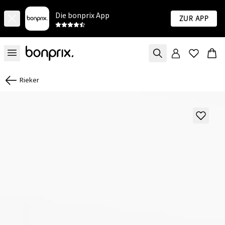
Die bonprix App
Zur App
Rieker