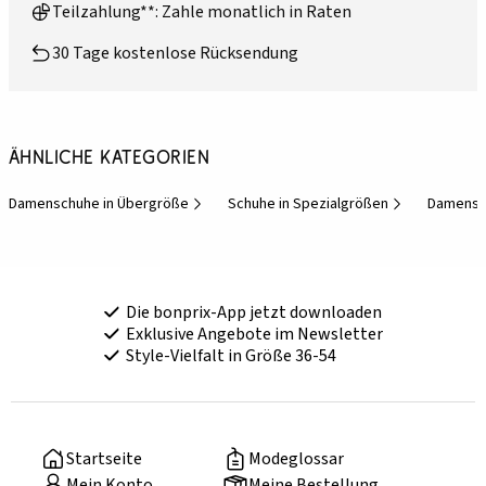
Teilzahlung**: Zahle monatlich in Raten
30 Tage kostenlose Rücksendung
Ähnliche Kategorien
Damenschuhe in Übergröße
Schuhe in Spezialgrößen
Damensch
Die bonprix-App jetzt downloaden
Exklusive Angebote im Newsletter
Style-Vielfalt in Größe 36-54
Startseite
Modeglossar
Mein Konto
Meine Bestellung