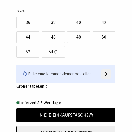
Größe:
36
38
40
42
44
46
48
50
52
54
Bitte eine Nummer kleiner bestellen
Größentabellen
Lieferzeit 3-5 Werktage
In die Einkaufstasche