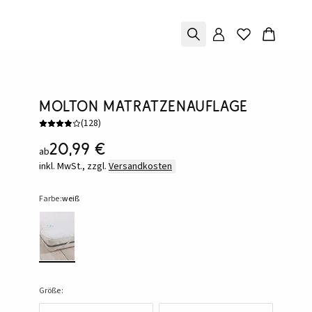
Molton Matratzenauflage
(
128
)
20,99 €
ab
inkl. MwSt., zzgl.
Versandkosten
Farbe:
weiß
Größe: