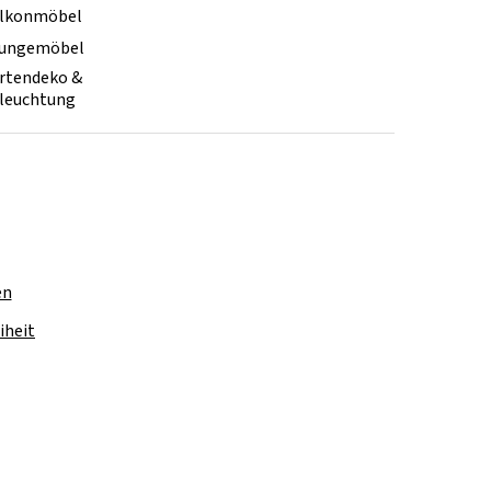
lkonmöbel
ungemöbel
rtendeko &
leuchtung
en
iheit