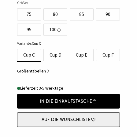
Größe:
75
80
85
90
95
100
Variante:
Cup C
Cup C
Cup D
Cup E
Cup F
Größentabellen
Lieferzeit 3-5 Werktage
In die Einkaufstasche
Auf die Wunschliste