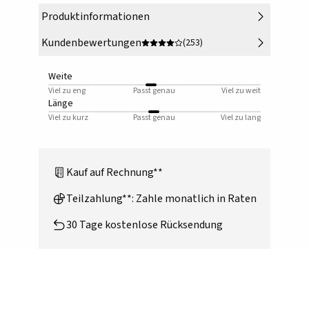
Produktinformationen
Kundenbewertungen
(253)
Weite
Viel zu eng
Passt genau
Viel zu weit
Länge
Viel zu kurz
Passt genau
Viel zu lang
Kauf auf Rechnung**
Teilzahlung**: Zahle monatlich in Raten
30 Tage kostenlose Rücksendung