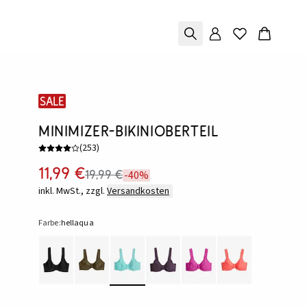
SALE
Minimizer-Bikinioberteil
(
253
)
11,99 €
19,99 €
-40%
inkl. MwSt., zzgl.
Versandkosten
Farbe:
hellaqua