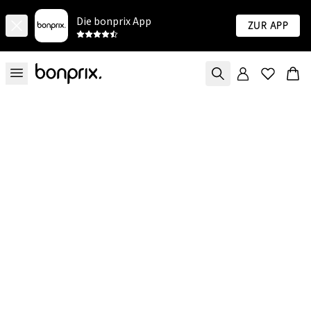
Die bonprix App
Zur App