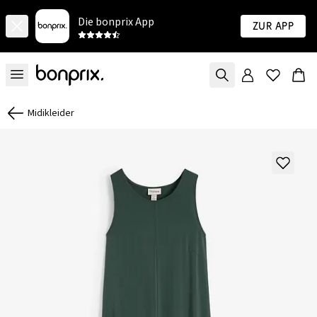
Die bonprix App
Zur App
Midikleider