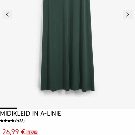
Midikleid in A-Linie
(
35
)
26,99 €
-15%