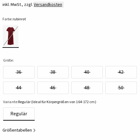
inkl. MwSt., zzgl.
Versandkosten
Farbe:
rubinrot
Größe:
36
38
40
42
44
46
48
50
Variante:
Regulär (Ideal für Körpergrößen von 164-172 cm)
Regulär
Größentabellen