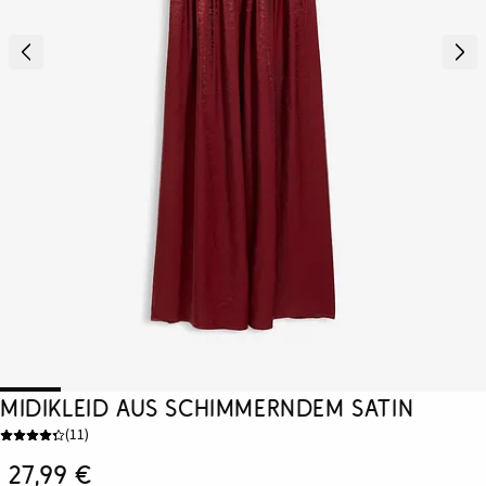
Midikleid aus schimmerndem Satin
(
11
)
27,99 €