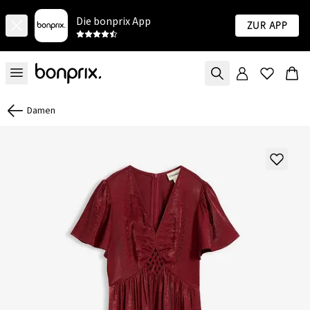
Die bonprix App
Zur App
Damen