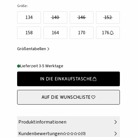
Größe:
134
140
146
152
158
164
170
176
Größentabellen
Lieferzeit 3-5 Werktage
In die Einkaufstasche
Auf die Wunschliste
Produktinformationen
Kundenbewertungen
(0)