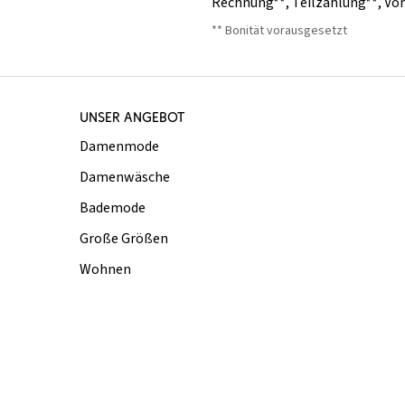
Rechnung**
,
Teilzahlung**
,
Vo
** Bonität vorausgesetzt
UNSER ANGEBOT
Damenmode
Damenwäsche
Bademode
Große Größen
Wohnen