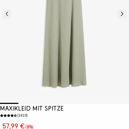
Maxikleid mit Spitze
(
1810
)
57,99 €
-9%