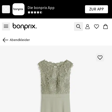
Die bonprix App
Zur App
Abendkleider