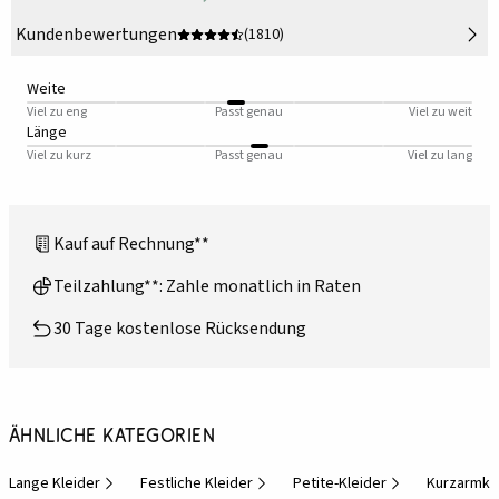
Kundenbewertungen
(1810)
Weite
Viel zu eng
Passt genau
Viel zu weit
Länge
Viel zu kurz
Passt genau
Viel zu lang
Kauf auf Rechnung**
Teilzahlung**: Zahle monatlich in Raten
30 Tage kostenlose Rücksendung
Ähnliche Kategorien
Lange Kleider
Festliche Kleider
Petite-Kleider
Kurzarmkl