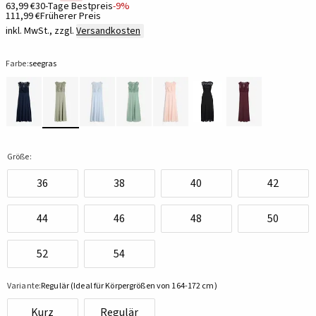
63,99 €
30-Tage Bestpreis
-9%
111,99 €
Früherer Preis
inkl. MwSt., zzgl.
Versandkosten
Farbe:
seegras
Größe:
36
38
40
42
44
46
48
50
52
54
Variante:
Regulär (Ideal für Körpergrößen von 164-172 cm)
Kurz
Regulär