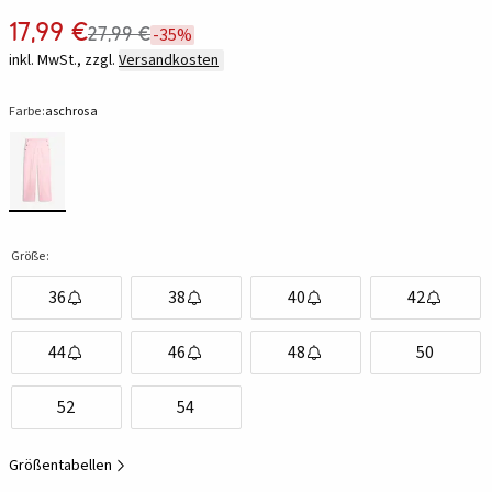
17,99 €
27,99 €
-35%
inkl. MwSt., zzgl.
Versandkosten
Farbe:
aschrosa
Größe:
36
38
40
42
44
46
48
50
52
54
Größentabellen