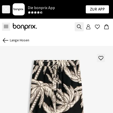
Die bonprix App
Zur App
Lange Hosen