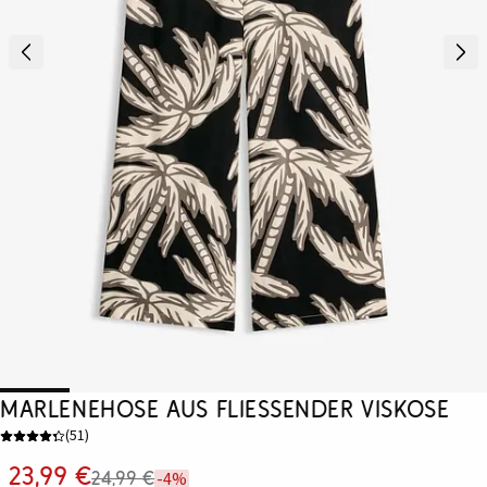
Marlenehose aus fließender Viskose
(
51
)
23,99 €
24,99 €
-4%