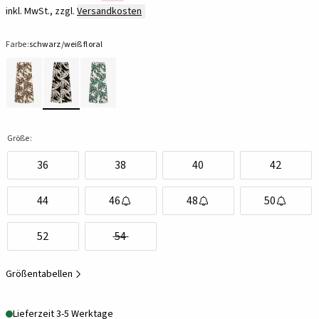
inkl. MwSt., zzgl.
Versandkosten
Farbe:
schwarz/weiß floral
Größe:
36
38
40
42
44
46
48
50
52
54
Größentabellen
Lieferzeit 3-5 Werktage