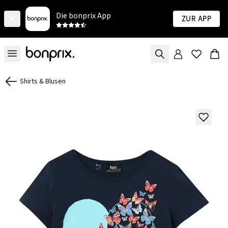
Die bonprix App
Zur App
Shirts & Blusen