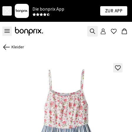
Die bonprix App
Zur App
Kleider