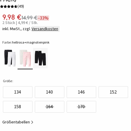
(
49
)
9,98 €
14,99 €
-33%
2 Stück | 4,99 € / Stk.
inkl. MwSt., zzgl.
Versandkosten
Farbe:
hellrosa+magnolienpink
Größe:
134
140
146
152
158
164
170
Größentabellen