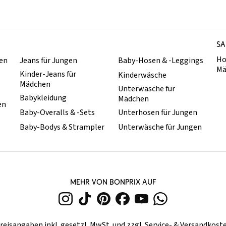
SA
Ho
hen
Jeans für Jungen
Baby-Hosen & -Leggings
Mä
Kinder-Jeans für
Kinderwäsche
Mädchen
Unterwäsche für
Babykleidung
Mädchen
en
Baby-Overalls & -Sets
Unterhosen für Jungen
Baby-Bodys & Strampler
Unterwäsche für Jungen
MEHR VON BONPRIX AUF
reisangaben inkl. gesetzl. MwSt. und zzgl.
Service- & Versandkost