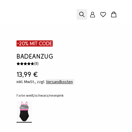
-20% mit Code
Badeanzug
(
8
)
13,99 €
inkl. MwSt., zzgl.
Versandkosten
Farbe:
weiß/schwarz/neonpink