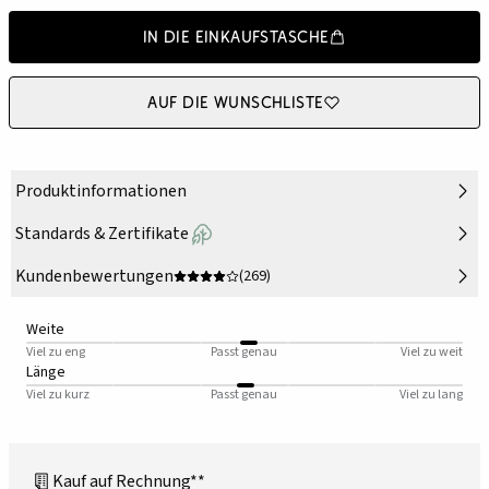
In die Einkaufstasche
Auf die Wunschliste
Produktinformationen
Standards & Zertifikate
Kundenbewertungen
(269)
Weite
Viel zu eng
Passt genau
Viel zu weit
Länge
Viel zu kurz
Passt genau
Viel zu lang
Kauf auf Rechnung**