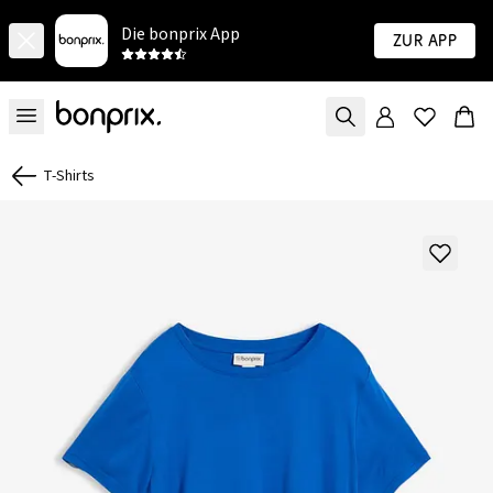
Die bonprix App
Zur App
T-Shirts