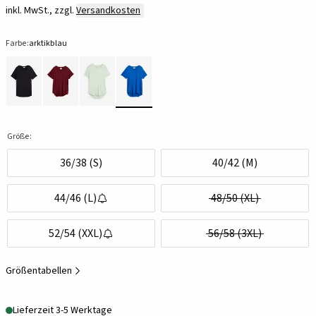
inkl. MwSt., zzgl.
Versandkosten
Farbe:
arktikblau
Größe:
36/38 (S)
40/42 (M)
44/46 (L)
48/50 (XL)
52/54 (XXL)
56/58 (3XL)
Größentabellen
Lieferzeit 3-5 Werktage