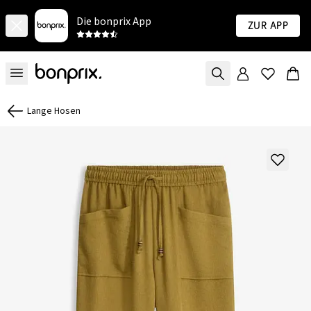
Die bonprix App
Zur App
Lange Hosen