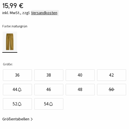
15,99 €
inkl. MwSt., zzgl.
Versandkosten
Farbe:
naturgrün
Größe:
36
38
40
42
44
46
48
50
52
54
Größentabellen