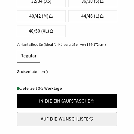
32/34 (XS)
36/38 (S)
40/42 (M)
44/46 (L)
48/50 (XL)
Variante:
Regulär (Ideal für Körpergrößen von 164-172 cm)
Regulär
Größentabellen
Lieferzeit 3-5 Werktage
In die Einkaufstasche
Auf die Wunschliste