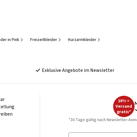
der in Pink
Freizeitkleider
Kurzarmkleider
Exklusive Angebote im Newsletter
ar
10% +
M
tellung
Versand
gratis*
reiben
*30 Tage gültig nach Newsletter-Anm