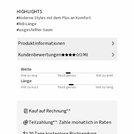
Highlights
Moderne Styles mit dem Plus an Komfort.
Midi-Länge
Ausgestellter Saum
Produktinformationen
Kundenbewertungen
(196)
Weite
Viel zu eng
Passt genau
Viel zu weit
Länge
Viel zu kurz
Passt genau
Viel zu lang
Kauf auf Rechnung**
Teilzahlung**: Zahle monatlich in Raten
30 Tage kostenlose Rücksendung