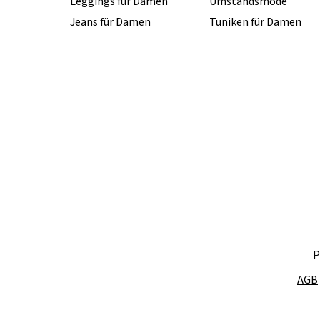
Leggings für Damen
Umstandsmode
Jeans für Damen
Tuniken für Damen
P
AGB