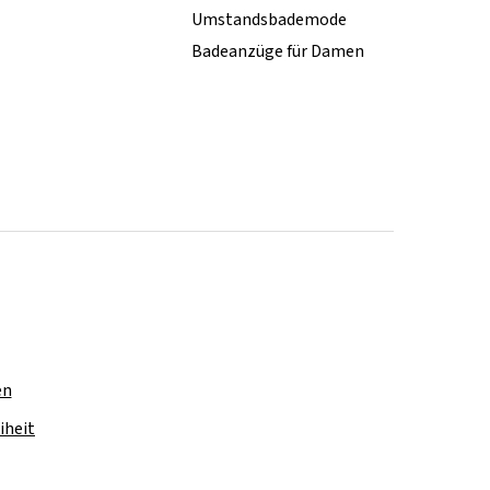
Umstandsbademode
Badeanzüge für Damen
en
iheit