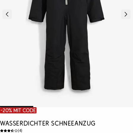
-20% mit Code
Wasserdichter Schneeanzug
(
4
)