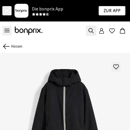
Die bonprix App
Zur App
Hosen