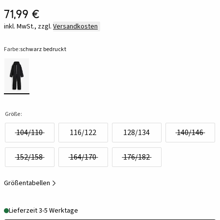
71,99 €
inkl. MwSt., zzgl.
Versandkosten
Farbe:
schwarz bedruckt
Größe:
104/110
116/122
128/134
140/146
152/158
164/170
176/182
Größentabellen
Lieferzeit 3-5 Werktage