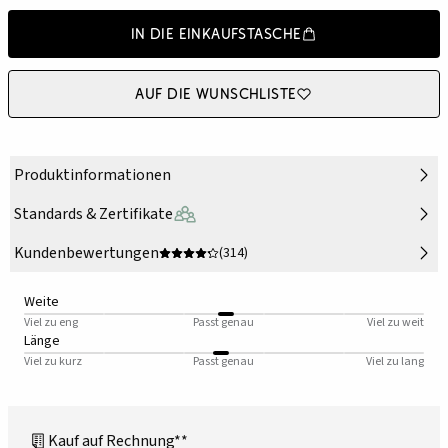
In die Einkaufstasche
Auf die Wunschliste
Produktinformationen
Standards & Zertifikate
Kundenbewertungen
(314)
Weite
Viel zu eng
Passt genau
Viel zu weit
Länge
Viel zu kurz
Passt genau
Viel zu lang
Kauf auf Rechnung**