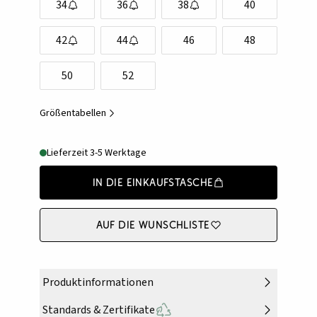
34
36
38
40
42
44
46
48
50
52
Größentabellen
Lieferzeit 3-5 Werktage
In die Einkaufstasche
Auf die Wunschliste
Produktinformationen
Standards & Zertifikate