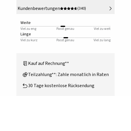
Kundenbewertungen
(340)
Weite
Viel zu eng
Passt genau
Viel zu weit
Länge
Viel zu kurz
Passt genau
Viel zu lang
Kauf auf Rechnung**
Teilzahlung**: Zahle monatlich in Raten
30 Tage kostenlose Rücksendung