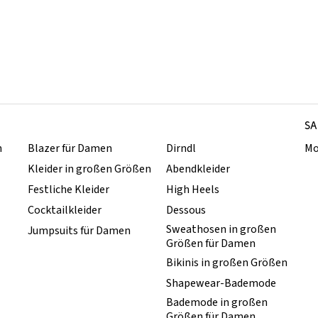
SA
n
Blazer für Damen
Dirndl
Mo
Kleider in großen Größen
Abendkleider
Festliche Kleider
High Heels
Cocktailkleider
Dessous
Sweathosen in großen
Jumpsuits für Damen
Größen für Damen
Bikinis in großen Größen
Shapewear-Bademode
Bademode in großen
Größen für Damen