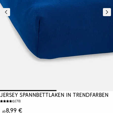
Jersey Spannbettlaken in Trendfarben
(
70
)
8,99 €
ab