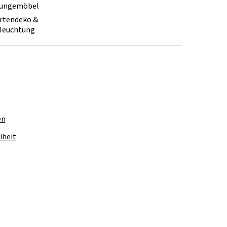
ungemöbel
rtendeko &
leuchtung
en
iheit