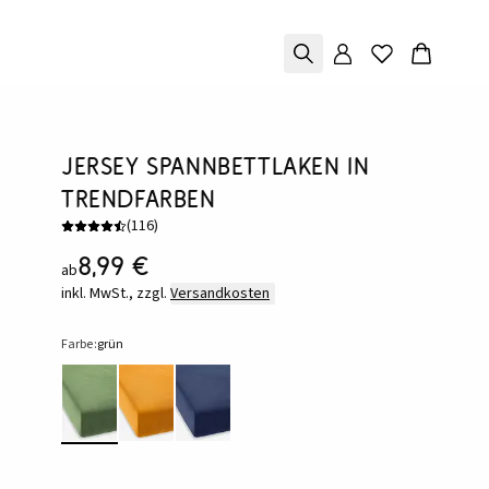
Jersey Spannbettlaken in
Trendfarben
(
116
)
8,99 €
ab
inkl. MwSt., zzgl.
Versandkosten
Farbe:
grün