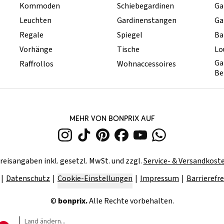
Kommoden
Schiebegardinen
Ga
Leuchten
Gardinenstangen
Ga
Regale
Spiegel
Ba
Vorhänge
Tische
Lo
Ga
Raffrollos
Wohnaccessoires
Be
MEHR VON BONPRIX AUF
reisangaben inkl. gesetzl. MwSt. und zzgl.
Service- & Versandkost
Datenschutz
Cookie-Einstellungen
Impressum
Barrierefre
©
bonprix.
Alle Rechte vorbehalten.
Land ändern...