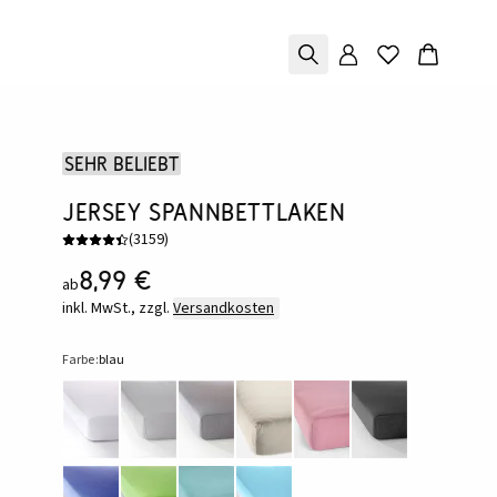
Sehr beliebt
Jersey Spannbettlaken
(
3159
)
8,99 €
ab
inkl. MwSt., zzgl.
Versandkosten
Farbe:
blau