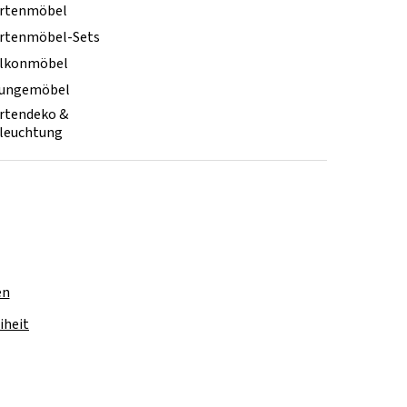
rtenmöbel
rtenmöbel-Sets
lkonmöbel
ungemöbel
rtendeko &
leuchtung
en
iheit