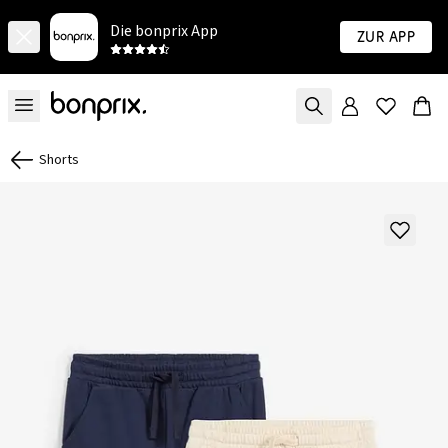
Die bonprix App
Zur App
Shorts