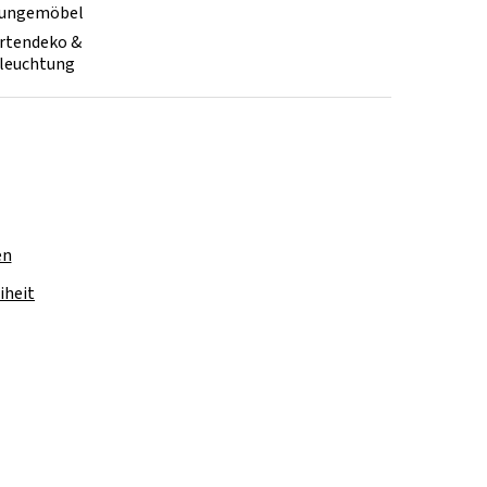
ungemöbel
rtendeko &
leuchtung
en
iheit