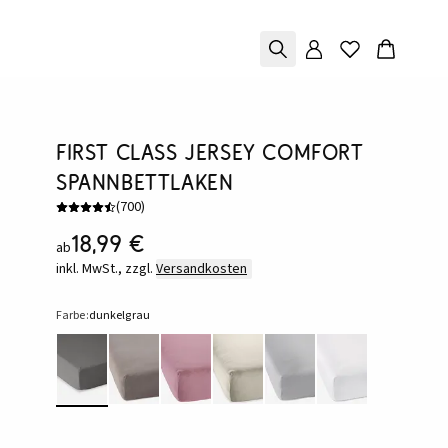
First Class Jersey Comfort
Spannbettlaken
(
700
)
18,99 €
ab
inkl. MwSt., zzgl.
Versandkosten
Farbe:
dunkelgrau