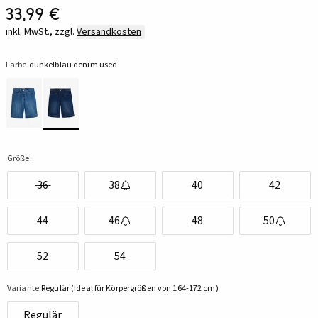
33,99 €
inkl. MwSt., zzgl.
Versandkosten
Farbe:
dunkelblau denim used
Größe:
36
38
40
42
44
46
48
50
52
54
Variante:
Regulär (Ideal für Körpergrößen von 164-172 cm)
Regulär