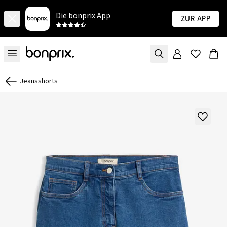
Die bonprix App
Zur App
Jeansshorts