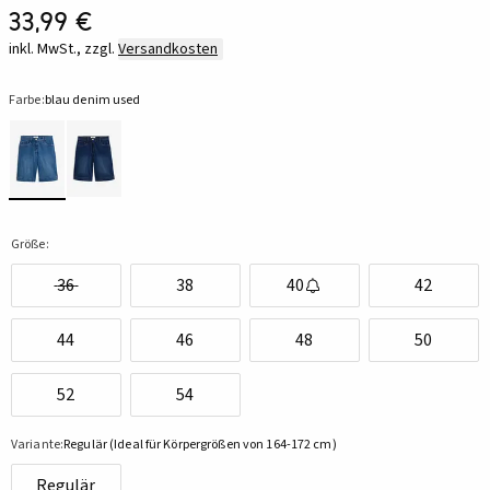
33,99 €
inkl. MwSt., zzgl.
Versandkosten
Farbe:
blau denim used
Größe:
36
38
40
42
44
46
48
50
52
54
Variante:
Regulär (Ideal für Körpergrößen von 164-172 cm)
Regulär