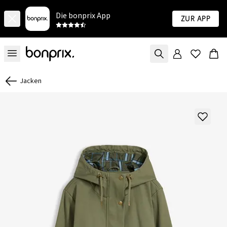
Die bonprix App
Zur App
Jacken