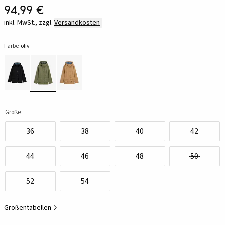
94,99 €
inkl. MwSt., zzgl.
Versandkosten
Farbe:
oliv
Größe:
36
38
40
42
44
46
48
50
52
54
Größentabellen