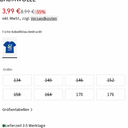
3,99 €
8,99 €
-55%
inkl. MwSt., zzgl.
Versandkosten
Farbe:
kobaltblau bedruckt
Größe:
134
140
146
152
158
164
170
176
Größentabellen
Lieferzeit 3-5 Werktage