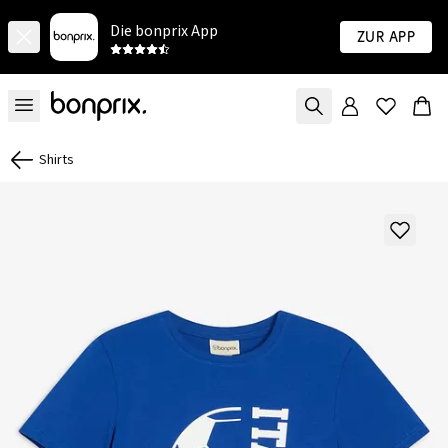
Die bonprix App
Zur App
Shirts