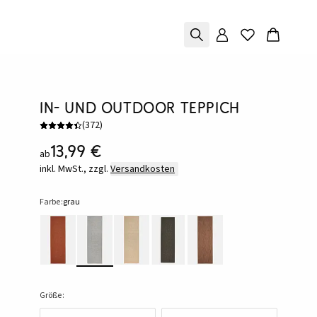
In- und Outdoor Teppich
(
372
)
13,99 €
ab
inkl. MwSt., zzgl.
Versandkosten
Farbe:
grau
Größe: