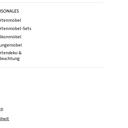
ISONALES
rtenmöbel
rtenmöbel-Sets
lkonmöbel
ungemöbel
rtendeko &
leuchtung
en
iheit