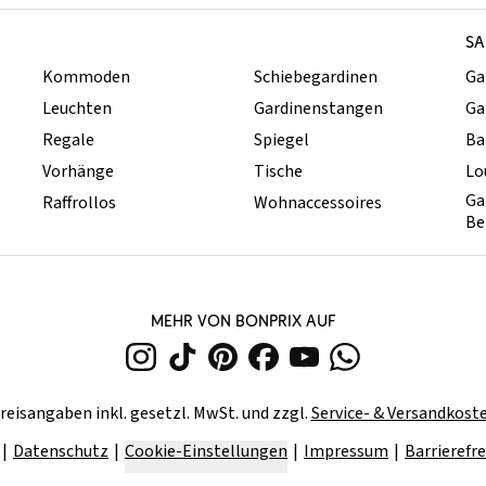
SA
Kommoden
Schiebegardinen
Ga
Leuchten
Gardinenstangen
Ga
Regale
Spiegel
Ba
Vorhänge
Tische
Lo
Ga
Raffrollos
Wohnaccessoires
Be
MEHR VON BONPRIX AUF
reisangaben inkl. gesetzl. MwSt. und zzgl.
Service- & Versandkost
Datenschutz
Cookie-Einstellungen
Impressum
Barrierefre