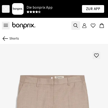
Die bonprix App
Zur App
Shorts